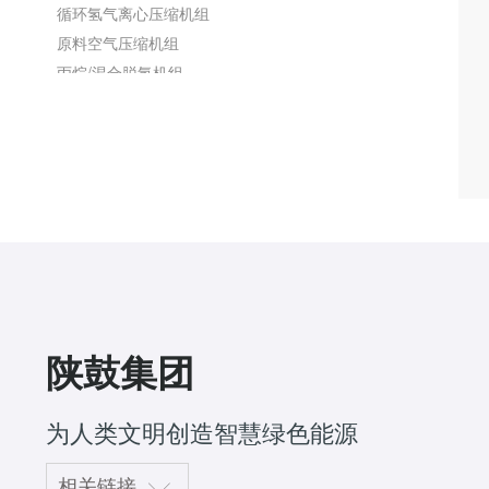
循环氢气离心压缩机组
原料空气压缩机组
丙烷/混合脱氢机组
燃气蒸汽联合发电装置燃气调压站机组
基础化工及煤化工领域用离心机组
制甲醇装置用甲醇合成气机组
煤制乙二醇装置压缩机组
合成氨装置合成气机组
化工制冷机组
水蒸气机组
膨胀机
陕鼓集团
汽轮机
为人类文明创造智慧绿色能源
高炉余压能量回收透平机组（TRT）
硝酸尾气透平机组
相关链接
