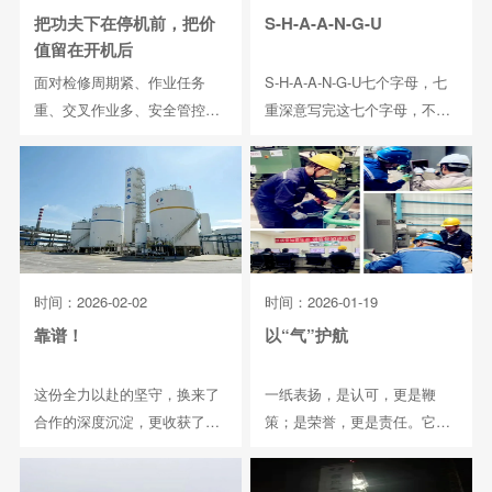
把功夫下在停机前，把价
S-H-A-A-N-G-U
值留在开机后
面对检修周期紧、作业任务
S-H-A-A-N-G-U七个字母，七
重、交叉作业多、安全管控要
重深意写完这七个字母，不过
求高等多重挑战，公司...
几秒读...
时间：2026-02-02
时间：2026-01-19
靠谱！
以“气”护航
这份全力以赴的坚守，换来了
一纸表扬，是认可，更是鞭
合作的深度沉淀，更收获了用
策；是荣誉，更是责任。它见
户的高度认可。近日...
证了呼和浩特气体团队...