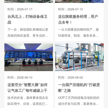
时间：2026-07-17
时间：2026-07-10
台风北上，打响设备保卫
这位陕鼓服务经理，用户
战
点名夸！
下一步，陕鼓团队将继续以更
一台大国重器的顺利投产，凝
高效的响应速度、更专业的技
结着研发、制造、服务各条线
术能力，持续为用户...
陕鼓人的共同努力。...
时间：2026-06-10
时间：2026-06-02
这套空分“智慧大脑”如何
一台国产压缩机的“打破垄
让气体工厂每年减碳上千
断”之路
吨？
技术的价值，最终要体现在实
UOP工艺丙烷脱氢压缩机组的
际应用中。目前，该系统已在
成功开发与应用，显著推动了