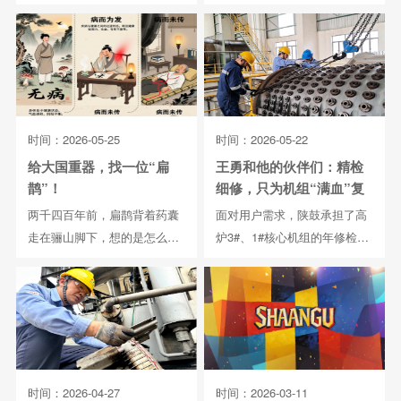
多家气体工厂成功上...
我国石化领域大型...
时间：2026-05-25
时间：2026-05-22
给大国重器，找一位“扁
王勇和他的伙伴们：精检
鹊”！
细修，只为机组“满血”复
产
两千四百年前，扁鹊背着药囊
面对用户需求，陕鼓承担了高
走在骊山脚下，想的是怎么让
炉3#、1#核心机组的年修检修
人不生病；两千四百...
重任。项目经理...
时间：2026-04-27
时间：2026-03-11