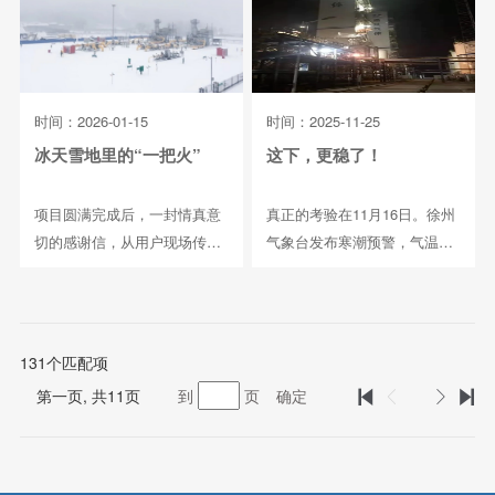
时间：2026-01-15
时间：2025-11-25
冰天雪地里的“一把火”
这下，更稳了！
项目圆满完成后，一封情真意
真正的考验在11月16日。徐州
切的感谢信，从用户现场传
气象台发布寒潮预警，气温一
来。信中写道：“我们...
天之内骤降8-...
131
个匹配项
第
一
页, 共
11
页
到
页
确定



