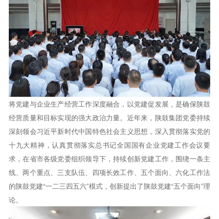
将党建与企业生产经营工作深度融合，以党建促发展，是确保陕鼓
经营质量和目标实现的强大政治力量。近年来，陕鼓集团党委持续
深刻领会习近平新时代中国特色社会主义思想，深入贯彻落实党的
十九大精神，认真贯彻落实总书记全国国有企业党建工作会议要
求，在省市各级党委组织领导下，持续创新党建工作，围绕一条主
线、两个重点、三支队伍、四项长效工作、五个面向、六化工作法
的陕鼓党建“一二三四五六”模式，创新提出了陕鼓党建“五个面向”理
论。