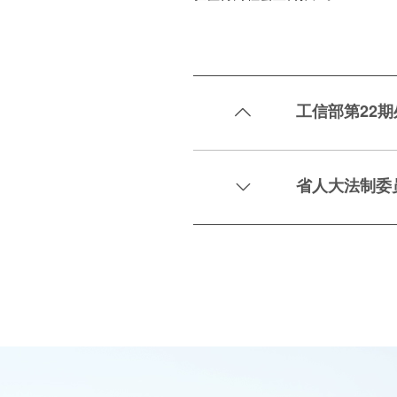
工信部第22

省人大法制委
